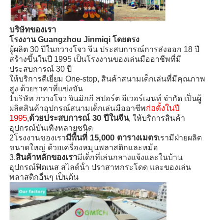
สลอยน้ําขนาดใหญ่
บริษัทของเรา
โรงงาน Guangzhou Jinmiqi โดยตรง
ผู้ผลิต 30 ปีในกวางโจว จีน ประสบการณ์การส่งออก 18 ปี
อุปกรณ์สวนน้ํา
สร้างขึ้นในปี 1995 เป็นโรงงานของเล่นมืออาชีพที่มี
ประสบการณ์ 30 ปี
ให้บริการดีเยี่ยม One-stop, สินค้าสนามเด็กเล่นที่มีคุณภาพ
สนามเด็กเล่นปีนเชือก
สูง ด้วยราคาที่แข่งขัน
1บริษัท กวางโจว จินมิกกี สปอร์ต อีเวอร์เมนท์ จํากัด เป็นผู้
ก่อตั้งในปี
ผลิตสินค้าอุปกรณ์สนามเด็กเล่นมืออาชีพ
อุปกรณ์สนามเด็กเล่นไม้
1995
ด้วยประสบการณ์ 30 ปีในจีน
,
, ให้บริการสินค้า
อุปกรณ์บันเทิงหลายชนิด
มีพื้นที่ 15,000 ตารางเมตร
2โรงงานของเรา
เรามีฝ่ายผลิต
ขนาดใหญ่ ด้วยเครื่องหมุนพลาสติกและหม้อ
สินค้าหลักของเรา
3.
มีเด็กที่เล่นกลางแจ้งและในบ้าน
อุปกรณ์ฟิตเนส สไลด์น้ํา ปราสาทกระโดด และของเล่น
พลาสติกอื่นๆ เป็นต้น