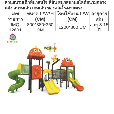
สวนสนามเด็กที่น่าสนใจ สีสัน สนุกสนานสไลด์สนามกลาง
แจ้ง สนามเล่น เกมเล่น ของเล่นโรงงานตรง
เลข
ขนาด L*W*H
โซนใช้งาน L*W
อายุการ
รายการ
(CM)
(CM)
เล่น
JMQ-
800*380*360
อายุ 3-15
1200*800 CM
12601
CM
ปี
หน้าแรก
สินค้า
เกี่ยวกับเรา