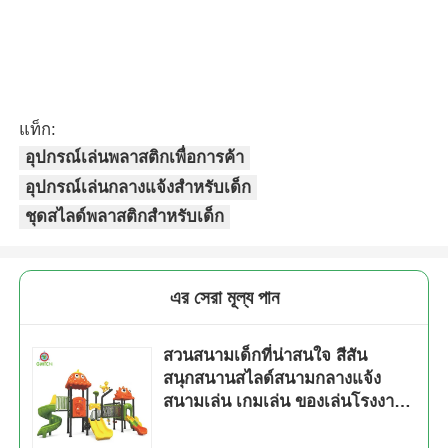
แท็ก:
อุปกรณ์เล่นพลาสติกเพื่อการค้า
อุปกรณ์เล่นกลางแจ้งสําหรับเด็ก
ชุดสไลด์พลาสติกสําหรับเด็ก
এর সেরা মূল্য পান
สวนสนามเด็กที่น่าสนใจ สีสัน
สนุกสนานสไลด์สนามกลางแจ้ง
สนามเล่น เกมเล่น ของเล่นโรงงาน
ตรง