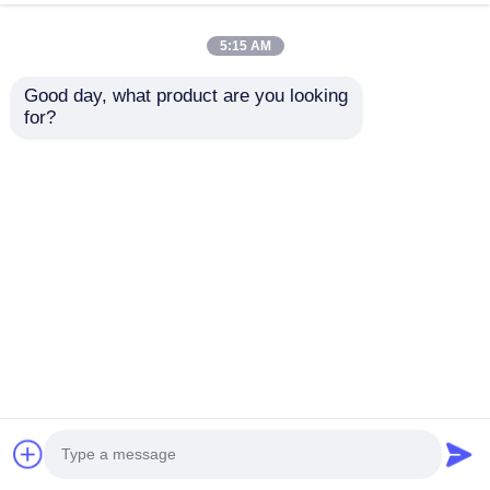
พูดคุยกันตอนนี้
ส่งสอบถาม
5:15 AM
#
อุปกรณ์เล่นพลาสติกเพื่อการค้า
#
อุปกรณ์เล่นกลางแจ้งสําหรับเด็ก
Good day, what product are you looking 
#
ชุดสไลด์พลาสติกสําหรับเด็ก
for?
สนามเด็กเล่นกลางแจ้ง
2026-08-05
การแสดงสินค้า PE Board การรวมสไลด์ อุปกรณ์สนามเด็กเล่นกลางแจ้ง เลข
รายการ ขนาด L*W*H (CM) โซนใช้งาน L*W (CM) อายุการเล่น JMQ- 14501
870*460*380 CM 1300*900 CM อายุ 3-15 ปี ความจุ เด็ก 10-30 คน วัสดุ A. ...
ดูเพิ่มเติม
ข้อความจากผู้เข้าชม
ส่งข้อความ
ยังไม่มีความเห็นจากสาธารณะ