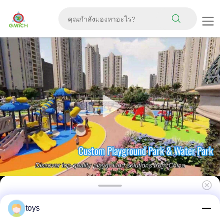
สไลด์รวมบอร์ด PE อุปกรณ์สนามเด็กเล่นกลางแจ้ง
toys
ชุดสนามเด็กเล่นออกแบบใหม่ขาย