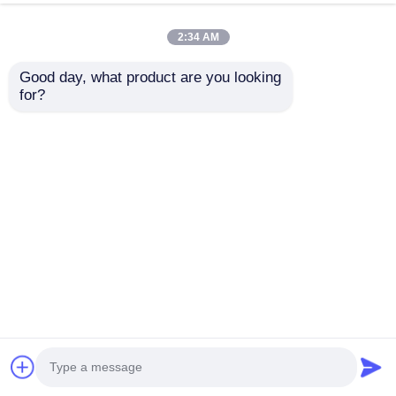
พูดคุยกันตอนนี้
ส่งสอบถาม
2:34 AM
#
อุปกรณ์สนามเด็กเล่นปีนเชือก
#
โครงสร้างการปีนสาย สนามเด็ก
Good day, what product are you looking 
#
สนามเด็กเล่นเชือก
for?
สนามเด็กเล่นปีนเชือก
2026-08-04
การแสดงสินค้า เครื่องเล่นสนามเด็กเล่นกลางแจ้งสำหรับเด็กปีนป่ายพลาสติก
Jinmiqi กวางโจว หมายเลขสินค้า ขนาด ก*ย*ส (ซม.) พื้นที่ใช้งาน ก*ย (ซม.) ช่วง
อายุที่เล่น JMQ- 19101 2000*200*200 ซม. 2400*600 ซม. อา...
ดูเพิ่มเติม
ข้อความจากผู้เข้าชม
ส่งข้อความ
ยังไม่มีความเห็นจากสาธารณะ