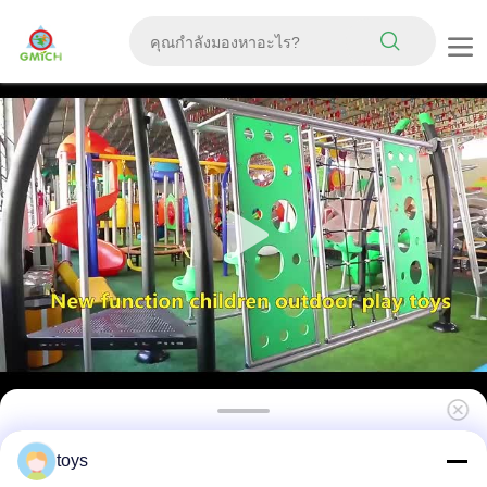
โรงงานกว่างโจว Jinmiqi เด็กกลางแจ้งปีนเขา
toys
อุปกรณ์เล่นสนุกเล่นพลาสติกของเล่นสำหรับเด็ก