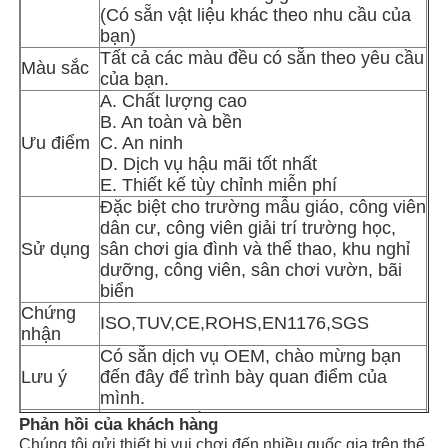
(Có sẵn vật liệu khác theo nhu cầu của
bạn)
Thiết kế công viên nước
Tất cả các màu đều có sẵn theo yêu cầu
Màu sắc
của bạn.
A. Chất lượng cao
Sân chơi ngoài trời
B. An toàn và bền
Ưu điểm
C. An ninh
D. Dịch vụ hậu mãi tốt nhất
Slide sân chơi tùy chỉnh
E. Thiết kế tùy chỉnh miễn phí
Đặc biệt cho trường mẫu giáo, công viên
dân cư, công viên giải trí trường học,
Trẻ em trượt lượn với đu
Sử dụng
sân chơi gia đình và thể thao, khu nghỉ
dưỡng, công viên, sân chơi vườn, bãi
biển
Thiết bị sân chơi nhỏ
Chứng
ISO,TUV,CE,ROHS,EN1176,SGS
nhận
Có sẵn dịch vụ OEM, chào mừng bạn
Trượt nước trẻ em
Lưu ý
đến đây để trình bày quan điểm của
mình.
Loại hình
Nhà sản xuất tại Quảng Châu, Trung
Phản hồi của khách hàng
cầu trượt nước tùy chỉnh
công ty
Quốc
Chúng tôi gửi thiết bị vui chơi đến nhiều quốc gia trên thế