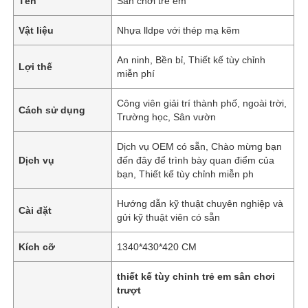
Tên
Sân chơi trẻ em
Vật liệu
Nhựa lldpe với thép mạ kẽm
An ninh, Bền bỉ, Thiết kế tùy chỉnh
Lợi thế
miễn phí
Công viên giải trí thành phố, ngoài trời,
Cách sử dụng
Trường học, Sân vườn
Dịch vụ OEM có sẵn, Chào mừng bạn
Dịch vụ
đến đây để trình bày quan điểm của
bạn, Thiết kế tùy chỉnh miễn ph
Hướng dẫn kỹ thuật chuyên nghiệp và
Cài đặt
gửi kỹ thuật viên có sẵn
Kích cỡ
1340*430*420 CM
thiết kế tùy chỉnh trẻ em sân chơi
trượt
,