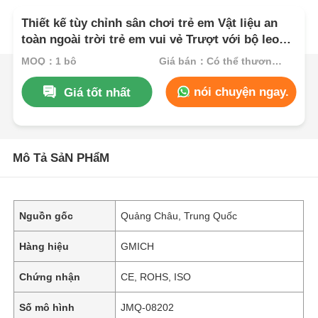
Thiết kế tùy chỉnh sân chơi trẻ em Vật liệu an
toàn ngoài trời trẻ em vui vẻ Trượt với bộ leo
núi Khu chơi trò chơi
MOQ：1 bộ
Giá bán：Có thể thương lượng
nói chuyện ngay.
Giá tốt nhất
Mô Tả SảN PHẩM
Nguồn gốc
Quảng Châu, Trung Quốc
Hàng hiệu
GMICH
Chứng nhận
CE, ROHS, ISO
Số mô hình
JMQ-08202