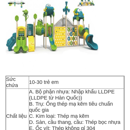
Tham quan nhà máy
Kiểm soát chất lượng
Liên hệ
Tin tức
Sức
10-30 trẻ em
chứa
Các trường hợp
A. Bộ phận nhựa: Nhập khẩu LLDPE
(LLDPE từ Hàn Quốc))
B. Trụ: Ống thép mạ kẽm tiêu chuẩn
Yêu cầu báo giá
quốc gia
Chất liệu
C. Kim loại: Thép mạ kẽm
D. Sàn, cầu thang, cầu: Thép bọc nhựa
Thiết kế sân chơi công viên
E. Ốc vít: Thép không gỉ 304