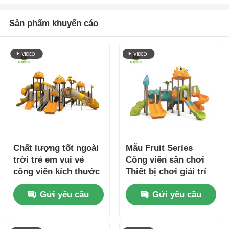
Sản phẩm khuyến cáo
Chất lượng tốt ngoài
Mẫu Fruit Series
trời trẻ em vui vẻ
Công viên sân chơi
công viên kích thước
Thiết bị chơi giải trí
lớn sân chơi slide
Đồ chơi chơi Đồ chơi
Gửi yêu cầu
Gửi yêu cầu
thiết lập công cộng
bền sân chơi Bộ slide
mở chơi thiết bị nhà
nhựa
máy trực tiếp