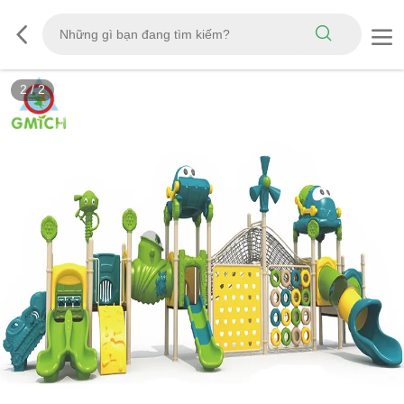
2
/
2