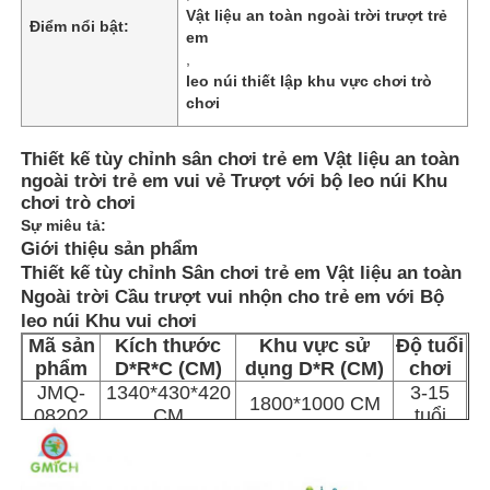
Vật liệu an toàn ngoài trời trượt trẻ
Điểm nổi bật:
em
,
leo núi thiết lập khu vực chơi trò
chơi
Thiết kế tùy chỉnh sân chơi trẻ em Vật liệu an toàn
ngoài trời trẻ em vui vẻ Trượt với bộ leo núi Khu
chơi trò chơi
Sự miêu tả:
Giới thiệu sản phẩm
Thiết kế tùy chỉnh Sân chơi trẻ em Vật liệu an toàn
Ngoài trời Cầu trượt vui nhộn cho trẻ em với Bộ
leo núi Khu vui chơi ​
Mã sản
Kích thước
Khu vực sử
Độ tuổi
Trang chủ
phẩm
D*R*C (CM)
dụng D*R (CM)
chơi
JMQ-
1340*430*420
3-15
1800*1000 CM
08202
CM
tuổi
Các sản phẩm
Về chúng tôi