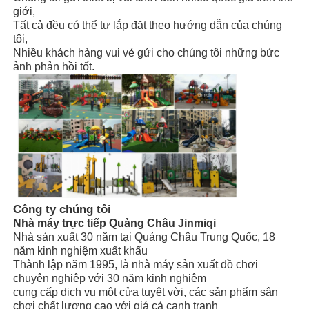
Hướng dẫn lắp đặt, có kỹ thuật viên hỗ
giới,
Lắp đặt
trợ
Tất cả đều có thể tự lắp đặt theo hướng dẫn của chúng
Vùng trượt nước lớn
tôi,
Nhiều khách hàng vui vẻ gửi cho chúng tôi những bức
ảnh phản hồi tốt.
Thiết bị công viên nước
Sân chơi leo dây thừng
Thiết bị sân chơi bằng gỗ
Công ty chúng tôi
Nhà máy trực tiếp Quảng Châu Jinmiqi
Nhà sản xuất 30 năm tại Quảng Châu Trung Quốc, 18
năm kinh nghiệm xuất khẩu
Thành lập năm 1995, là nhà máy sản xuất đồ chơi
chuyên nghiệp với 30 năm kinh nghiệm
cung cấp dịch vụ một cửa tuyệt vời, các sản phẩm sân
chơi chất lượng cao với giá cả cạnh tranh