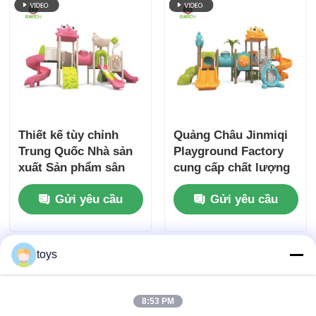
Thiết kế tùy chỉnh
Quảng Châu Jinmiqi
Trung Quốc Nhà sản
Playground Factory
xuất Sản phẩm sân
cung cấp chất lượng
chơi ngoài trời vui vẻ
cao trẻ em ngoài trời
Gửi yêu cầu
Gửi yêu cầu
Khu chơi trẻ em giải
slide bộ quyến rũ trẻ
trí Sản phẩm trượt
em trang thiết bị sân
trượt để bán
chơi bộ chơi
toys
8:53 PM