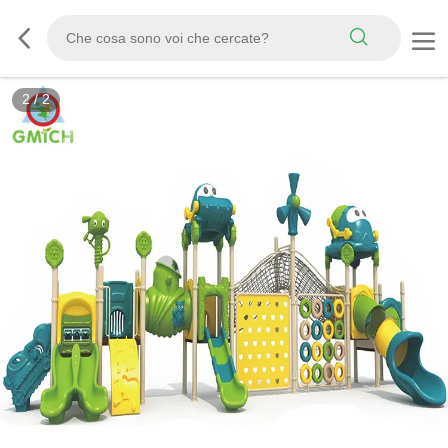
2
/
2