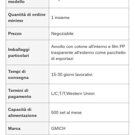
modello
Quantità di ordine
1 insieme
minimo
Prezzo
Negoziabile
Avvolto con cotone all'interno e film PP
Imballaggi
trasparente all'esterno come pacchetto
particolari
di esportazi
Tempi di
15-30 giorni lavorativi
consegna
Termini di
L/C,T/T,Western Union
pagamento
Capacità di
500 set al mese
alimentazione
Marca
GMICH