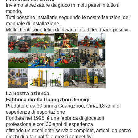
vostre opinioni.
Inviamo attrezzature da gioco in molti paesi in tutto il
Tipo di azienda
Fabbrica a Guangzhou, Cina
mondo,
Grande scivolo d'acqua
Manuale di istruzioni per
Tutti possono installarle seguendo le nostre istruzioni del
Installazione
l'installazione, tecnico inviato
manuale di installazione,
Molti clienti sono felici di inviarci foto di feedback positivi.
disponibile
Attrezzature per parchi acquatici
Parco giochi con arrampicata su corda
attrezzature per parchi giochi in legno
La nostra azienda
Fabbrica diretta Guangzhou Jinmiqi
Produttore da 30 anni a Guangzhou, Cina, 18 anni di
esperienza di esportazione
Fondata nel 1995, è una fabbrica di giocattoli
professionale con 30 anni di esperienza
offrendo un eccellente servizio completo, articoli da parco
giochi di alta qualità a prezzi competitivi