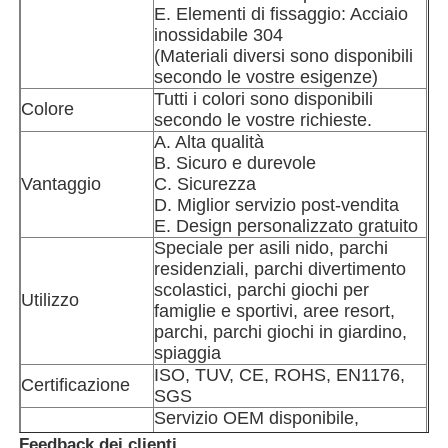
E. Elementi di fissaggio: Acciaio
inossidabile 304
progettazione di parchi acquatici
(Materiali diversi sono disponibili
secondo le vostre esigenze)
Tutti i colori sono disponibili
Colore
Parco giochi all'aperto
secondo le vostre richieste.
A. Alta qualità
B. Sicuro e durevole
Diapositive personalizzate per il parco giochi
Vantaggio
C. Sicurezza
D. Miglior servizio post-vendita
E. Design personalizzato gratuito
I bambini scivolano con lo swing
Speciale per asili nido, parchi
residenziali, parchi divertimento
scolastici, parchi giochi per
Utilizzo
Piccolo set per il parco giochi
famiglie e sportivi, aree resort,
parchi, parchi giochi in giardino,
spiaggia
Scivolo d'acqua per bambini
ISO, TUV, CE, ROHS, EN1176,
Certificazione
SGS
Servizio OEM disponibile,
Slide idraulico personalizzato
Nota
benvenuti qui per esporre le
Feedback dei clienti