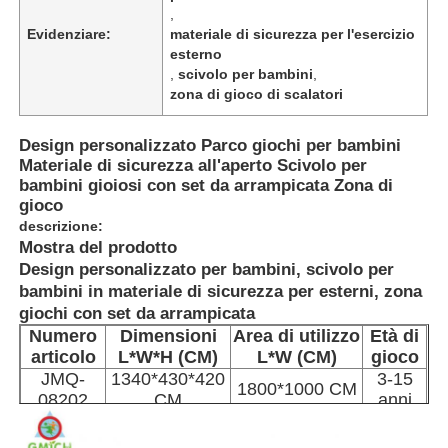
,
Evidenziare:
materiale di sicurezza per l'esercizio
esterno
,
scivolo per bambini
,
zona di gioco di scalatori
Design personalizzato Parco giochi per bambini
Materiale di sicurezza all'aperto Scivolo per
bambini gioiosi con set da arrampicata Zona di
gioco
descrizione:
Mostra del prodotto
Design personalizzato per bambini, scivolo per
bambini in materiale di sicurezza per esterni, zona
giochi con set da arrampicata ​
Casa
Numero
Dimensioni
Area di utilizzo
Età di
articolo
L*W*H (CM)
L*W (CM)
gioco
JMQ-
1340*430*420
3-15
Prodotti
1800*1000 CM
08202
CM
anni
Su di noi