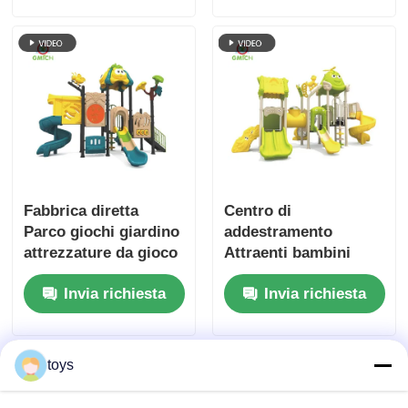
bambini Parco di
materiale di sicurezza
divertimenti Slide in
Parco giochi Bambini
vendita
Fabbrica diretta
Centro di
Parco giochi giardino
addestramento
attrezzature da gioco
Attraenti bambini
all'aperto giochi
Parco giochi
Invia richiesta
Invia richiesta
divertenti giocattoli
all'aperto Slide Set
per bambini set di
Parco giochi Casa
scivoli
giochi Cina Parco
giochi Fabbrica
toys