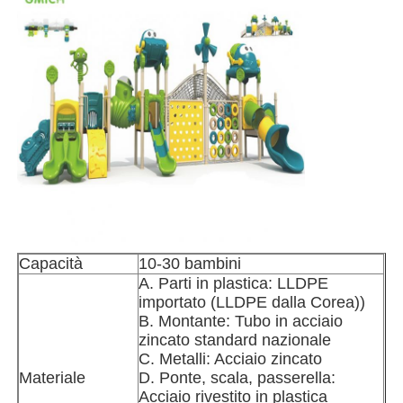
Visita alla fabbrica
Controllo Qualità
Contattaci
Notizie
Capacità
10-30 bambini
Casi
A. Parti in plastica: LLDPE
importato (LLDPE dalla Corea))
B. Montante: Tubo in acciaio
Richiedi un preventivo
zincato standard nazionale
C. Metalli: Acciaio zincato
Materiale
D. Ponte, scala, passerella:
Progettazione del parco giochi
Acciaio rivestito in plastica