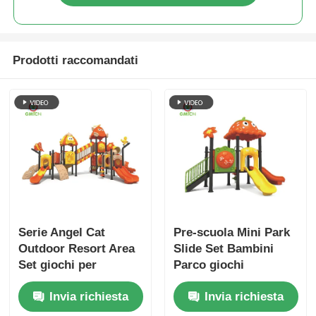
Prodotti raccomandati
Serie Angel Cat
Pre-scuola Mini Park
Outdoor Resort Area
Slide Set Bambini
Set giochi per
Parco giochi
bambini Parco giochi
all'aperto
Invia richiesta
Invia richiesta
per bambini
divertimento
Giocattoli per
attrezzature di gioco