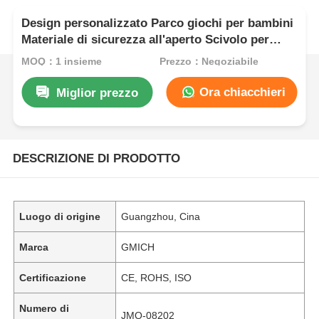
Design personalizzato Parco giochi per bambini
Materiale di sicurezza all'aperto Scivolo per
bambini gioiosi con set da arrampicata Zona di
MOQ：1 insieme
Prezzo：Negoziabile
gioco
Ora chiacchieri
Miglior prezzo
DESCRIZIONE DI PRODOTTO
Luogo di origine
Guangzhou, Cina
Marca
GMICH
Certificazione
CE, ROHS, ISO
Numero di
JMQ-08202