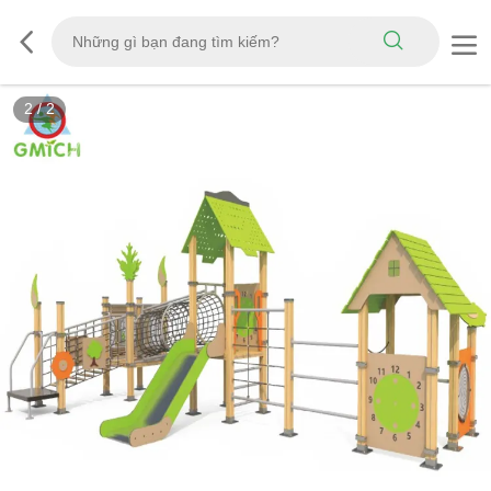
2
/
2