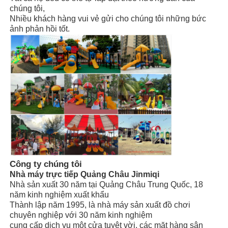
Lắp đặt
viên đến
chúng tôi,
Nhiều khách hàng vui vẻ gửi cho chúng tôi những bức
Vùng trượt nước lớn
ảnh phản hồi tốt.
Thiết bị công viên nước
Sân chơi leo dây thừng
Thiết bị sân chơi bằng gỗ
Công ty chúng tôi
Nhà máy trực tiếp Quảng Châu Jinmiqi
Nhà sản xuất 30 năm tại Quảng Châu Trung Quốc, 18
năm kinh nghiệm xuất khẩu
Thành lập năm 1995, là nhà máy sản xuất đồ chơi
chuyên nghiệp với 30 năm kinh nghiệm
cung cấp dịch vụ một cửa tuyệt vời, các mặt hàng sân