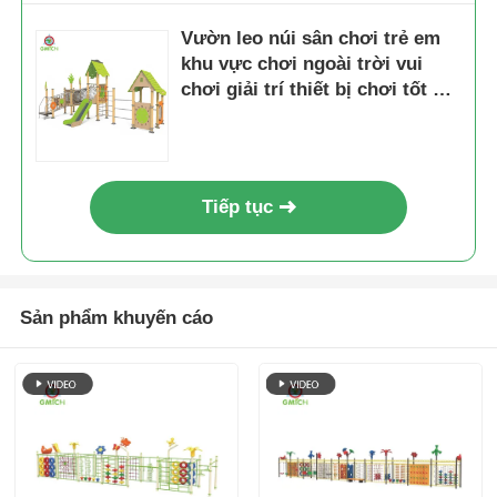
Vườn leo núi sân chơi trẻ em
khu vực chơi ngoài trời vui
chơi giải trí thiết bị chơi tốt giá
cả trẻ em trượt bộ máy trực
tiếp
Tiếp tục
Sản phẩm khuyến cáo