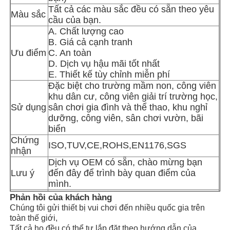
Tất cả các màu sắc đều có sẵn theo yêu
Màu sắc
cầu của bạn.
Thiết kế công viên nước
A. Chất lượng cao
B. Giá cả cạnh tranh
Ưu điểm
C. An toàn
Sân chơi ngoài trời
D. Dịch vụ hậu mãi tốt nhất
E. Thiết kế tùy chỉnh miễn phí
Đặc biệt cho trường mầm non, công viên
Slide sân chơi tùy chỉnh
khu dân cư, công viên giải trí trường học,
Sử dụng
sân chơi gia đình và thể thao, khu nghỉ
dưỡng, công viên, sân chơi vườn, bãi
Trẻ em trượt lượn với đu
biển
Chứng
ISO,TUV,CE,ROHS,EN1176,SGS
nhận
Thiết bị sân chơi nhỏ
Dịch vụ OEM có sẵn, chào mừng bạn
Lưu ý
đến đây để trình bày quan điểm của
mình.
Trượt nước trẻ em
Loại
Phản hồi của khách hàng
Nhà sản xuất tại Quảng Châu, Trung
hình
Chúng tôi gửi thiết bị vui chơi đến nhiều quốc gia trên
Quốc
công ty
toàn thế giới,
cầu trượt nước tùy chỉnh
Hướng dẫn lắp đặt, có thể cử kỹ thuật
Tất cả họ đều có thể tự lắp đặt theo hướng dẫn của