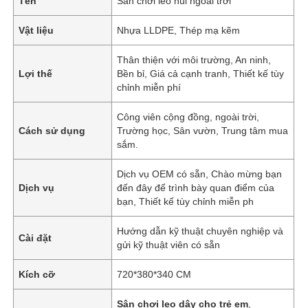
Tên
Sân chơi leo núi ngoài trời
Vật liệu
Nhựa LLDPE, Thép mạ kẽm
Thân thiện với môi trường, An ninh,
Lợi thế
Bền bỉ, Giá cả cạnh tranh, Thiết kế tùy
chỉnh miễn phí
Công viên cộng đồng, ngoài trời,
Cách sử dụng
Trường học, Sân vườn, Trung tâm mua
sắm.
Dịch vụ OEM có sẵn, Chào mừng bạn
Dịch vụ
đến đây để trình bày quan điểm của
bạn, Thiết kế tùy chỉnh miễn ph
Hướng dẫn kỹ thuật chuyên nghiệp và
Cài đặt
gửi kỹ thuật viên có sẵn
Kích cỡ
720*380*340 CM
Sân chơi leo dây cho trẻ em
,