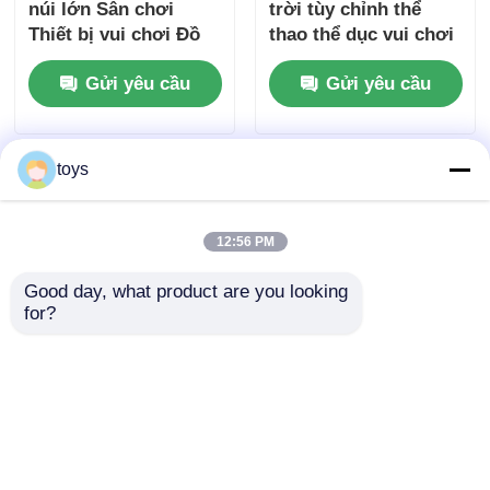
núi lớn Sân chơi
trời tùy chỉnh thể
Thiết bị vui chơi Đồ
thao thể dục vui chơi
chơi chơi Thiết kế
leo núi với thiết bị
Gửi yêu cầu
Gửi yêu cầu
mới Slide Set cho
chơi trượt an toàn và
công viên giải trí
bền Công viên Bộ giải
trí cho trẻ em
toys
12:56 PM
Good day, what product are you looking 
for?
Công viên cộng đồng
Thiết bị sân chơi
ngoài trời Thiết bị vui
ngoài trời lớn dây
chơi Vui nhộn Trẻ em
thừng vui vẻ vườn
leo núi Bộ giải trí Trò
chơi đồ chơi thiết kế
Gửi yêu cầu
Gửi yêu cầu
chơi Chơi đồ chơi
mới công viên giải trí