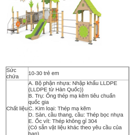
Tham quan nhà máy
Kiểm soát chất lượng
Liên hệ
Sức
10-30 trẻ em
Tin tức
chứa
A. Bộ phận nhựa: Nhập khẩu LLDPE
(LLDPE từ Hàn Quốc))
Các trường hợp
B. Trụ: Ống thép mạ kẽm tiêu chuẩn
quốc gia
Chất liệu
C. Kim loại: Thép mạ kẽm
Yêu cầu báo giá
D. Sàn, cầu thang, cầu: Thép bọc nhựa
E. Ốc vít: Thép không gỉ 304
(Có sẵn vật liệu khác theo yêu cầu của
Thiết kế sân chơi công viên
bạn)