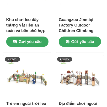
Khu chơi leo dây
Guangzou Jinmiqi
thừng Vật liệu an
Factory Outdoor
toàn và bền phù hợp
Children Climbing
cho khu chơi trò chơi
Entertainment Play
Gửi yêu cầu
Gửi yêu cầu
ngoài trời Thiết bị
Equipment đồ chơi
chơi giải trí cho trẻ
nhựa cho trẻ em
em
Trẻ em ngoài trời leo
Địa điểm chơi ngoài