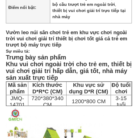
bộ cầu trượt trẻ em ngoài trời
,
Điểm nổi bật:
thiết bị vui chơi giải trí trực tiếp tại
nhà máy
Vườn leo núi sân chơi trẻ em khu vực chơi ngoài
trời vui chơi giải trí thiết bị chơi tốt giá cả trẻ em
trượt bộ máy trực tiếp
Sự miêu tả:
Trưng bày sản phẩm
Khu vui chơi ngoài trời cho trẻ em, thiết bị
vui chơi giải trí hấp dẫn, giá tốt, nhà máy
sản xuất trực tiếp
Mã sản
Kích thước
Khu vực sử
Độ tuổi
phẩm
D*R*C (CM)
dụng D*R (CM)
chơi
Trang chủ
JMQ-
720*380*340
3-15
1200*800 CM
14701
CM
tuổi
Các sản phẩm
Về chúng tôi