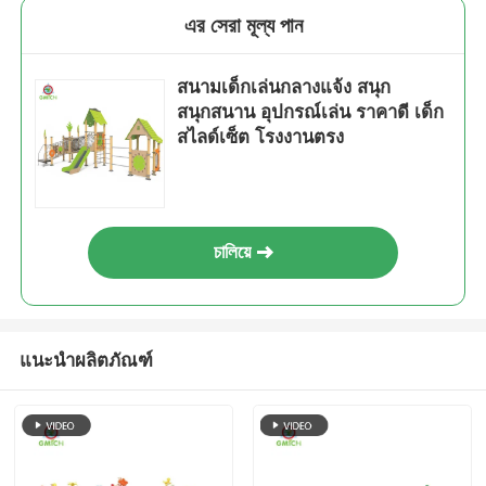
এর সেরা মূল্য পান
สนามเด็กเล่นกลางแจ้ง สนุก
สนุกสนาน อุปกรณ์เล่น ราคาดี เด็ก
สไลด์เซ็ต โรงงานตรง
চালিয়ে
แนะนำผลิตภัณฑ์