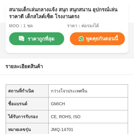
สนามเด็กเล่นกลางแจ้ง สนุก สนุกสนาน อุปกรณ์เล่น
ราคาดี เด็กสไลด์เซ็ต โรงงานตรง
MOQ：1 ชุด
ราคา：ต่อรองได้
พูดคุยกันตอนนี้
ราคาถูกที่สุด
รายละเอียดสินค้า
สถานที่กำเนิด
กว่างโจวประเทศจีน
ชื่อแบรนด์
GMICH
ได้รับการรับรอง
CE, ROHS, ISO
หมายเลขรุ่น
JMQ-14701