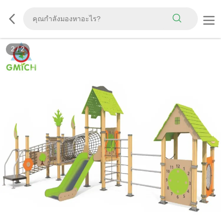
2
/
2