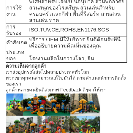
พิเศษสําหรับโรงเรียนอนุบาล สวนพักอาศัย
การใช้
สวนสนุกของโรงเรียน สวนเล่นสําหรับ
งาน
ครอบครัวและกีฬา พื้นที่รีสอร์ท สวนสวน
การออกแบบสวนน้ำ
สวนเล่น หาด
การ
ISO,TUV,CE,ROHS,EN1176,SGS
รับรอง
สนามเด็กเล่นกลางแจ้ง
บริการ OEM มีให้บริการ ยินดีต้อนรับที่นี่
คําสังเกต
เพื่ออธิบายความคิดเห็นของคุณ
ประเภท
สไลด์สนามเด็กเล่นตามสั่ง
ของ
โรงงานผลิตในกวางโจว, จีน
บริษัท
ความเห็นจากลูกค้า
การติดตั้ง คู่มือการใช้งาน การส่งเทคนิค
เด็ก เลื่อน ลง ด้วย สวิง
เราส่งอุปกรณ์เล่นไปหลายประเทศทั่วโลก
การติดตั้ง
พร้อม
พวกเขาทุกคนสามารถแก้ไขมันได้ ตามคําแนะนําการติดตั้ง
ของเรา
ลูกค้าหลายคนยินดีส่งภาพ Feedback ดีๆมาให้เรา
เซ็ตสนามเด็กเล่นขนาดเล็ก
เด็กน้ําสไลด์
สไลเดอร์น้ำแบบกำหนดเอง