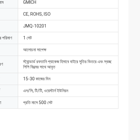
নাম
GMICH
CE, ROHS, ISO
JMQ-10201
ার পরিমাণ
1 সেট
আলোচনা সাপেক্ষ
স্ট্যান্ডার্ড রফতানি প্যাকেজ হিসাবে বাইরে সুতির ভিতরে এবং স্বচ্ছ
রণ
পিপি ফিল্মের সাথে আবৃত
15-30 কাজের দিন
এল/সি, টি/টি, ওয়েস্টার্ন ইউনিয়ন
া
প্রতি মাসে 500 সেট