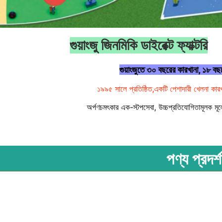
গুয়াংজু জিনমিকি ডাইরেক্ট ফ্যাক্টরি
গুয়াংজুতে ৩০ বছরের কারখানা, ১৮ বছ
১৯৯৫ সালে প্রতিষ্ঠিত,
একটি পেশাদারী খেলনা কারখ
অর্পণ
চমৎকার এক-স্টপ
সেবা, উচ্চ
প্রতিযোগিতামূলক মূল
পণ্য প্রদর্