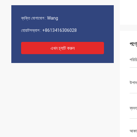
ব্যক্তি যোগাযোগ :
Wang
হোয়াটসঅ্যাপ :
+8613416306028
পণ্
এখন চ্যাট করুন
পরিচ
উপাদ
ব্যবহ
আকা