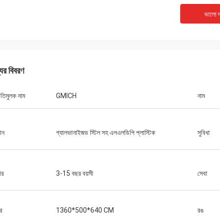
ভালো দ
যের বিবরণ
িতিমুলক নাম
GMICH
নাম
ান
গ্যালভানাইজড স্টিল সহ এলএলডিপি প্লাস্টিক
সুবিধা
ার
3-15 বছর বয়সী
সেবা
র
1360*500*640 CM
রঙ