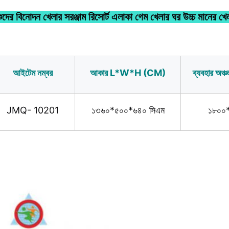
শুদের বিনোদন খেলার সরঞ্জাম রিসোর্ট এলাকা গেম খেলার ঘর উচ্চ মানের খে
আইটেম নম্বর
আকার L*W*H (CM)
ব্যবহার অ
JMQ- 10201
১৩৬০*৫০০*৬৪০ সিএম
১৮০০*