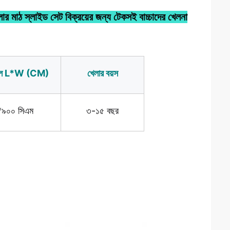
লার মাঠ স্লাইড সেট বিক্রয়ের জন্য টেকসই বাচ্চাদের খেলনা
ঞ্চল L*W (CM)
খেলার বয়স
৯০০ সিএম
৩-১৫ বছর