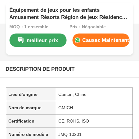
Équipement de jeux pour les enfants
Amusement Résorts Région de jeux Résidence
de jeux De haute qualité Plateau de jeux Slide
MOQ：1 ensemble
Prix：Négociable
Sets Durables Jouets pour enfants à vendre
Causez Maintenant
meilleur prix
DESCRIPTION DE PRODUIT
Lieu d'origine
Canton, Chine
Nom de marque
GMICH
Certification
CE, ROHS, ISO
Numéro de modèle
JMQ-10201