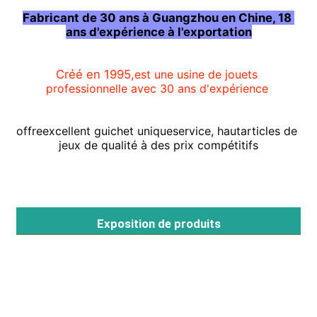
Fabricant de 30 ans à Guangzhou en Chine, 18 
ans d'expérience à l'exportation
Visite de l'usine
Créé en 1995,
est une usine de jouets 
Contrôle qualité
professionnelle avec 30 ans d'expérience
offre
excellent guichet unique
service, haut
articles de 
Contactez-nous
jeux de qualité à des prix compétitifs
Nouvelles
Les affaires
Exposition de produits
Demandez un devis
Conception de terrains de jeux