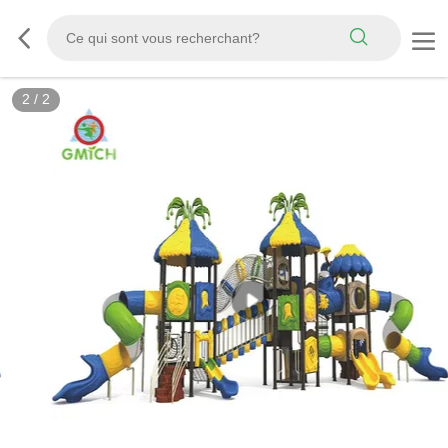
2
/
2