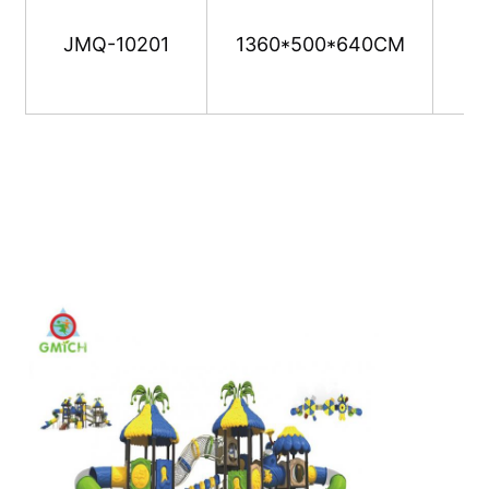
JMQ-10201
1360*500*640CM
Le grand glissement d'eau
Équipement de parc aquatique
Terrain de jeux pour grimper à la corde
Équipement de jeux en bois