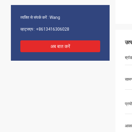
व्यक्ति से संपर्क करें :
Wang
व्हाट्सएप :
+8613416306028
उत्
अब बात करें
ब्रां
सामग
प्रय
आका