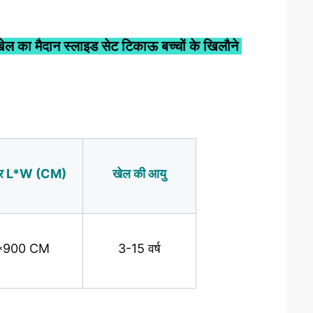
 खेल का मैदान स्लाइड सेट टिकाऊ बच्चों के खिलौने 
ेत्र L*W (CM)
खेल की आयु
*900 CM
3-15 वर्ष