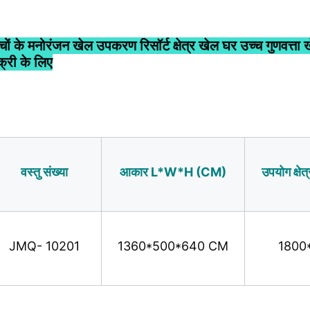
्चों के मनोरंजन खेल उपकरण रिसॉर्ट क्षेत्र खेल घर उच्च गुणवत्ता
क्री के लिए
वस्तु संख्या
आकार L*W*H (CM)
उपयोग क्ष
JMQ- 10201
1360*500*640 CM
1800