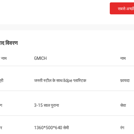
सबसे अच्छ
पाद विवरण
ड नाम
GMICH
नाम
्री
जस्ती स्टील के साथ lldpe प्लास्टिक
फ़ायदा
ोग
3-15 साल पुराना
सेवा
र
1360*500*640 सेमी
रंग