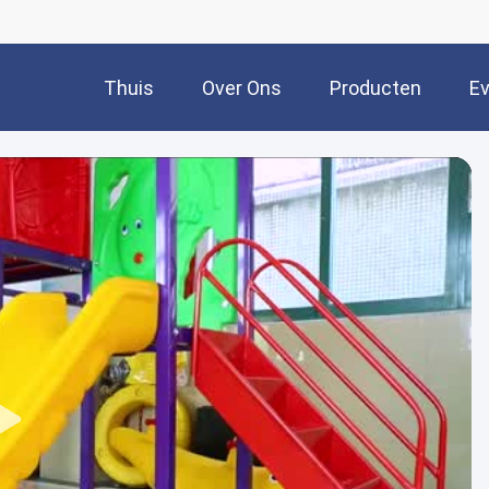
Thuis
Over Ons
Producten
E