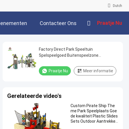
Dutch
Praatje Nu
venementen
Contacteer Ons
Factory Direct Park Speeltuin
Spelspeelgoed Buitenspeelzone
Amusement Speelapparatuur Plastic
glijbaanset voor kinderen
Praatje Nu
Meer informatie
Gerelateerde video's
Custom Pirate Ship The
me Park Speelplaats Goe
de kwaliteit Plastic Slides
Sets Outdoor Aantrekkelij
ke Kinderen Fun Play Equi