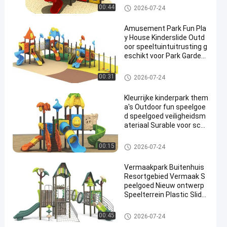
pment te koop
Buitenspeeltuin
00:44
2026-07-24
Amusement Park Fun Pla
y House Kinderslide Outd
oor speeltuintuitrusting g
eschikt voor Park Garden
School
Buitenspeeltuin
00:31
2026-07-24
Kleurrijke kinderpark them
a's Outdoor fun speelgoe
d speelgoed veiligheidsm
ateriaal Surable voor sch
ool
Buitenspeeltuin
00:15
2026-07-24
Vermaakpark Buitenhuis
Resortgebied Vermaak S
peelgoed Nieuw ontwerp
Speelterrein Plastic Slide
Outdoor Play Sets voor ki
nderen
Buitenspeeltuin
00:45
2026-07-24