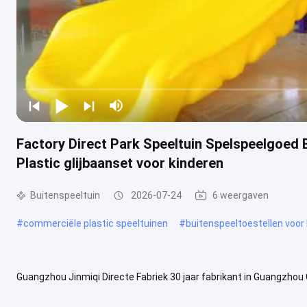
Factory Direct Park Speeltuin Spelspeelgoe
Plastic glijbaanset voor kinderen
Buitenspeeltuin
2026-07-24
6 weergaven
#
commerciële plastic speeltuinen
#
buitenspeeltoestellen voor
Guangzhou Jinmiqi Directe Fabriek 30 jaar fabrikant in Guangzhou C
professionele speelgoedfabriek met 30 jaar ervaring aanbiedenuits