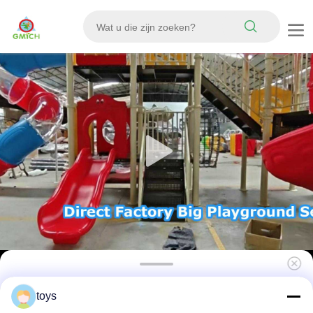
Kinderen Vermaak Speelapparatuur Resort
toys
Speelruimte Spelhuis Speelplaats Glijbaan