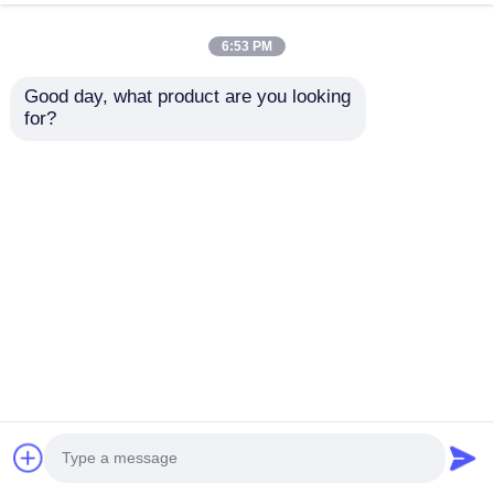
今雑談しなさい
お問い合わせを送信
6:53 PM
#
商業用プラスチック遊び場機器
#
子供の屋外遊び具
Good day, what product are you looking 
#
子供用プラスチックスライドセット
for?
屋外遊び場
2026-07-24
広州・ジンミキ直営工場 30年の中国広州の製造者,18年の輸出経験 1995年に
設立されました30年の経験を持つプロのおもちゃ工場です 提供素晴らしいワ
ンストップサービス,高い競争力のある価格で高品質の遊び場用品 製品展示
子供 娯楽 遊具 リゾート エリア ゲーム 遊具 高品質 遊具 スライドセット 耐久
性 子供 玩具 販売 商品番号 サイズ L*W*H (CM) 使用区域 L*W (CM) ...
もっと見る
訪問者のメッセージ
メッセージを残す
まだ公のコメントはない