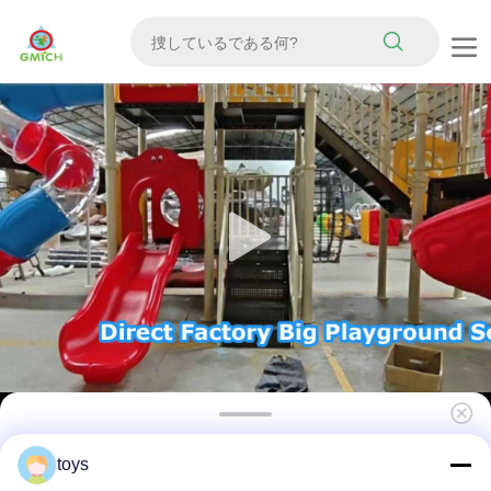
子供 娯楽 遊具 リゾート エリア ゲーム 遊具 高
toys
品質 遊具 スライドセット 耐久性 子供 玩具 販売