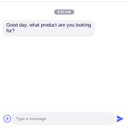
ト
今雑談しなさい
お問い合わせを送信
8:53 AM
#
商業用プラスチック遊び場機器
#
子供の屋外遊び具
Good day, what product are you looking 
#
子供用プラスチックスライドセット
for?
屋外遊び場
2026-07-24
広州・ジンミキ直営工場 30年の中国広州の製造者,18年の輸出経験 1995年に
設立されました30年の経験を持つプロのおもちゃ工場です 提供素晴らしいワ
ンストップサービス,高い競争力のある価格で高品質の遊び場用品 製品展示
屋外森林ツリーハウス シリーズ 子供公園 遊び場 遊具 遊具 遊び具 質の高い
子供用 スライドセット 商品番号 サイズ L*W*H (CM) 使用区域 L*W (CM) 遊
び...
もっと見る
訪問者のメッセージ
メッセージを残す
まだ公のコメントはない