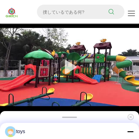
屋外森林ツリーハウス シリーズ 子供公園 遊び場
toys
遊具 遊具 遊び具 質の高い子供用 スライドセッ