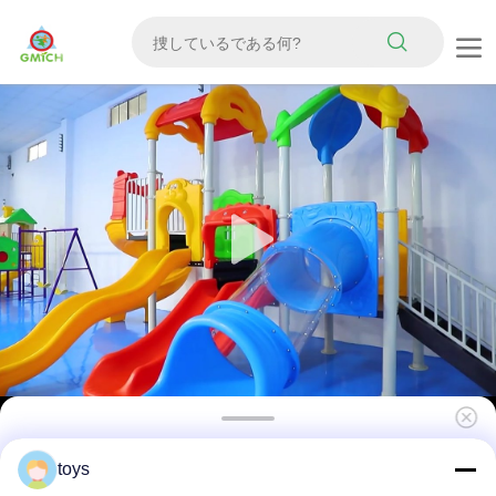
屋外遊びセット 子供 楽しい 娯楽 設備 公園 庭園
toys
遊び場 スライド 耐久性 プラスチック 娯楽 子供