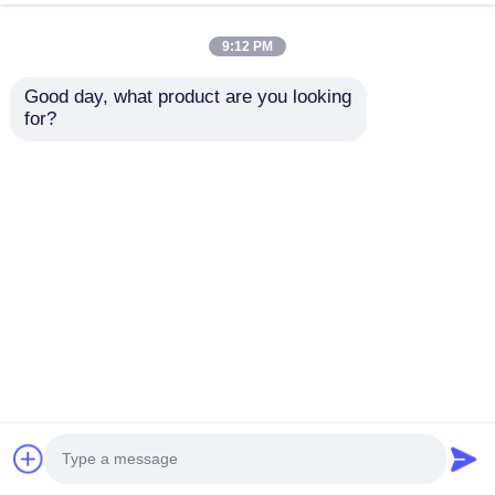
用 玩具
今雑談しなさい
お問い合わせを送信
9:12 PM
#
商業用プラスチック遊び場機器
#
子供の屋外遊び具
Good day, what product are you looking 
#
子供用プラスチックスライドセット
for?
屋外遊び場
2026-07-24
広州金美旗直接工場 中国広州で30年のメーカー、18年の輸出経験 1995年に
設立され、30年の経験を持つ専門のおもちゃ工場です 提供物優れたワンスト
ップサービス、高い競争力のある価格で高品質の遊び場アイテム 製品ショー
屋外遊びセット子供楽しいアミューズメント機器公園庭園遊び場スライド耐
久性のあるプラスチックアミューズメントおもちゃ子供のため 品目番号 サイ
ズ 長さ*幅*高さ (CM) 使用ゾ...
もっと見る
訪問者のメッセージ
メッセージを残す
まだ公のコメントはない