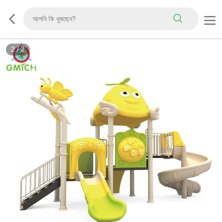
2
/
2