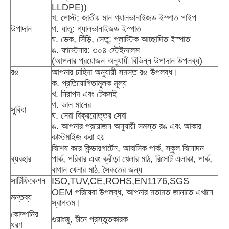
LLDPE))
খ. পোস্ট: জাতীয় মান গ্যালভানাইজড ইস্পাত পাইপ
উপাদান
গ. ধাতু: গ্যালভানাইজড ইস্পাত
কারখানা পরিদর্শন
ঘ. ডেক, সিঁড়ি, সেতু: প্লাস্টিক আচ্ছাদিত ইস্পাত
ঙ. ফাস্টেনার: ৩০৪ স্টেইনলেস
(আপনার প্রয়োজন অনুযায়ী বিভিন্ন উপাদান উপলব্ধ)
গুণমান নিয়ন্ত্রণ
রঙ
আপনার চাহিদা অনুযায়ী সমস্ত রঙ উপলব্ধ।
ক. প্রতিযোগিতামূলক মূল্য
খ. নিরাপদ এবং টেকসই
আমাদের সাথে যোগাযোগ
গ. ভাল মানের
সুবিধা
ঘ. সেরা বিক্রয়োত্তর সেবা
ঙ. আপনার প্রয়োজন অনুযায়ী সমস্ত রঙ এবং আকার
খবর
কাস্টমাইজ করা হয়
বিশেষ করে কিন্ডারগার্টেন, আবাসিক পার্ক, স্কুল বিনোদন
ব্যবহার
পার্ক, পরিবার এবং ক্রীড়া খেলার মাঠ, রিসোর্ট এলাকা, পার্ক,
মামলা
বাগান খেলার মাঠ, সৈকতের জন্য
সার্টিফিকেশন
ISO,TUV,CE,ROHS,EN1176,SGS
একটি উদ্ধৃতি অনুরোধ করুন
OEM পরিষেবা উপলব্ধ, আপনার মতামত জানাতে এখানে
মন্তব্য
স্বাগতম।
কোম্পানির
গুয়াংজু, চীনে প্রস্তুতকারক
পার্ক খেলার মাঠের নকশা
ধরণ