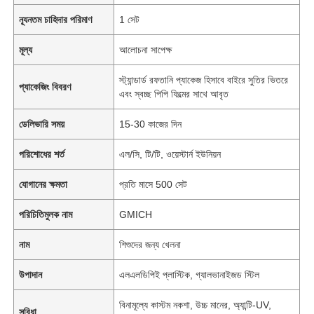
ন্যূনতম চাহিদার পরিমাণ
1 সেট
মূল্য
আলোচনা সাপেক্ষ
স্ট্যান্ডার্ড রফতানি প্যাকেজ হিসাবে বাইরে সুতির ভিতরে
প্যাকেজিং বিবরণ
এবং স্বচ্ছ পিপি ফিল্মের সাথে আবৃত
ডেলিভারি সময়
15-30 কাজের দিন
পরিশোধের শর্ত
এল/সি, টি/টি, ওয়েস্টার্ন ইউনিয়ন
যোগানের ক্ষমতা
প্রতি মাসে 500 সেট
পরিচিতিমুলক নাম
GMICH
নাম
শিশুদের জন্য খেলনা
উপাদান
এলএলডিপিই প্লাস্টিক, গ্যালভানাইজড স্টিল
বিনামূল্যে কাস্টম নকশা, উচ্চ মানের, অ্যান্টি-UV,
সুবিধা