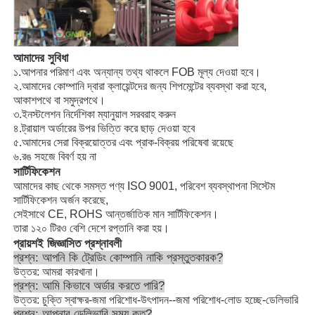
আমাদের সুবিধা
১.আপনার পরিমাণ এবং অন্যান্য তথ্য থাকলে FOB মূল্য দেওয়া হবে।
২.আমাদের কোম্পানি দ্বারা ক্লায়েন্টদের জন্য শিপমেন্টের ব্যবস্থা করা হবে,
আকাশপথে বা সমুদ্রপথে।
৩.ইনস্টলেশন নির্দেশিকা ম্যানুয়াল সরবরাহ করুন
৪.ট্রায়াল অর্ডারের উপর ভিত্তি করে ছাড় দেওয়া হবে
৫.আমাদের সেরা বিক্রয়োত্তর এবং প্রাক-বিক্রয় পরিষেবা রয়েছে
৬.রঙ সহজে বিবর্ণ হয় না
সার্টিফিকেশন
আমাদের কাছ থেকে সমস্ত পণ্য ISO 9001, পরিবেশ ব্যবস্থাপনা সিস্টেম
সার্টিফিকেশন অর্জন করেছে,
সেইসাথে CE, ROHS আন্তর্জাতিক মান সার্টিফিকেশন।
তারা ১২০ টিরও বেশি দেশে রপ্তানি করা হয়।
প্রায়শই জিজ্ঞাসিত প্রশ্নাবলী
প্রশ্ন: আপনি কি ট্রেডিং কোম্পানি নাকি প্রস্তুতকারক?
উত্তর: আমরা কারখানা।
প্রশ্ন: আমি কিভাবে অর্ডার করতে পারি?
উত্তর: চুক্তি স্বাক্ষর-জমা পরিশোধ-উৎপাদন--জমা পরিশোধ-লোড হচ্ছে-ডেলিভারি
প্রশ্ন: আপনার ডেলিভারি সময় কত?