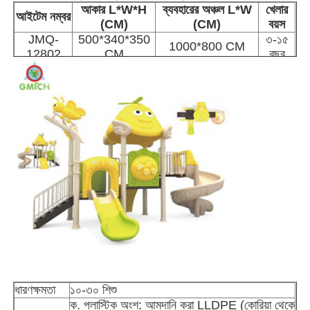
আকার L*W*H
ব্যবহারের অঞ্চল L*W
খেলার
আইটেম নম্বর
(CM)
(CM)
বয়স
JMQ-
500*340*350
৩-১৫
1000*800 CM
12802
CM
বছর
বাড়ি
পণ্য
ধারণক্ষমতা
১০-৩০ শিশু
ক. প্লাস্টিক অংশ: আমদানি করা LLDPE (কোরিয়া থেকে
আমাদের সম্পর্কে