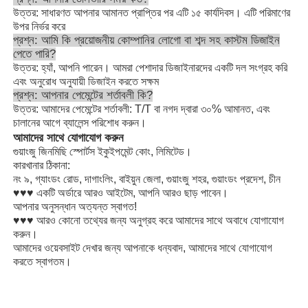
উত্তর: সাধারণত আপনার আমানত প্রাপ্তির পর এটি ১৫ কার্যদিবস। এটি পরিমাণের
উপর নির্ভর করে
প্রশ্ন: আমি কি প্রয়োজনীয় কোম্পানির লোগো বা শব্দ সহ কাস্টম ডিজাইন
পেতে পারি?
উত্তর: হ্যাঁ, আপনি পারেন। আমরা পেশাদার ডিজাইনারদের একটি দল সংগ্রহ করি
এবং অনুরোধ অনুযায়ী ডিজাইন করতে সক্ষম
প্রশ্ন: আপনার পেমেন্টের শর্তাবলী কি?
উত্তর: আমাদের পেমেন্টের শর্তাবলী: T/T বা নগদ দ্বারা ৩০% আমানত, এবং
চালানের আগে ব্যালেন্স পরিশোধ করুন।
আমাদের সাথে যোগাযোগ করুন
গুয়াংজু জিনমিছি স্পোর্টস ইকুইপমেন্ট কোং, লিমিটেড।
কারখানার ঠিকানা:
নং ৯, গ্যাংডং রোড, দাগাংলিং, বাইয়ুন জেলা, গুয়াংজু শহর, গুয়াংডং প্রদেশ, চীন
♥♥♥ একটি অর্ডারে আরও আইটেম, আপনি আরও ছাড় পাবেন।
আপনার অনুসন্ধান অত্যন্ত স্বাগত!
♥♥♥ আরও কোনো তথ্যের জন্য অনুগ্রহ করে আমাদের সাথে অবাধে যোগাযোগ
করুন।
আমাদের ওয়েবসাইট দেখার জন্য আপনাকে ধন্যবাদ, আমাদের সাথে যোগাযোগ
করতে স্বাগতম।