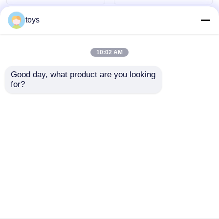
toys
10:02 AM
Good day, what product are you looking 
for?
পিই বোর্ড সংমিশ্রণ স্লাইড
প্লাস্টিকের খেলার মাঠ বহিরঙ্গন
বহিরঙ্গন খেলার মাঠের সরঞ্জাম
খেলার সরঞ্জাম বিনোদন পার্ক
নতুন ডিজাইনের শিশুদের খেলার
বাগান খেলনা ভাল মানের শিশু
মাঠের সেট বিক্রয়ের জন্য
স্লাইড সেট বিক্রয়
অনুসন্ধান পাঠান
অনুসন্ধান পাঠান
বাড়ি
আমাদের সম্পর্কে
আমাদের সাথে যোগাযোগ করুন
Desktop Site
সাইট ম্যাপ
গোপনীয়তা নীতি