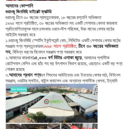
আমাদের কোম্পানি
গুয়াংজু জিনমিছি ডাইরেক্ট ফ্যাক্টরি
বিগ ওয়াটার স্লাইড
গুয়াংজু চীনে ৩০ বছরের প্রস্তুতকারক, ১৮ বছরের রপ্তানি অভিজ্ঞতা
১৯৯৫ সালে প্রতিষ্ঠিত, ৩০ বছরের অভিজ্ঞতা সহ একটি পেশাদার খেলনা কারখানা
প্রতিযোগিতামূলক দামে চমৎকার ওয়ান-স্টপ পরিষেবা, উচ্চ মানের খেলার মাঠের
ওয়াটার পার্কের সরঞ্জাম
আইটেম সরবরাহ করে
১.গুয়াংজু জিনমিছি স্পোর্টস ইকুইপমেন্ট কোং, লিমিটেড একটি পেশাদার খেলার মাঠের
১৯৯৫ সালে প্রতিষ্ঠিত
চীনে ৩০ বছরের অভিজ্ঞতা
সরঞ্জাম পণ্য প্রস্তুতকারক
,
দড়ি বেয়ে ওঠা খেলার মাঠ
সহ
, বিভিন্ন ধরণের বিনোদন সরঞ্জাম পণ্য সরবরাহ করে
১৫,০০০ বর্গ মিটার এলাকা জুড়ে
২.আমাদের কারখানা
, আমাদের প্লাস্টিক
রোটেশনাল মেশিন এবং ছাঁচ সহ বড় উৎপাদন বিভাগ রয়েছে, এছাড়াও একটি বড় পণ্য
কাঠের খেলার মাঠের সরঞ্জাম
শোরুম রয়েছে
আমাদের প্রধান পণ্য
৩.
হল শিশুদের আউটডোর এবং ইনডোর খেলার মাঠ, ফিটনেস
সরঞ্জাম, ওয়াটার স্লাইড, বাউন্স ক্যাসেল এবং অন্যান্য প্লাস্টিক খেলনা, ইত্যাদি