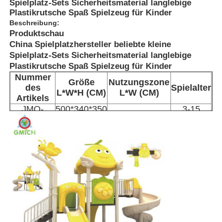
Spielplatz-Sets Sicherheitsmaterial langlebige
Plastikrutsche Spaß Spielzeug für Kinder
Beschreibung:
Produktschau
China Spielplatzhersteller beliebte kleine
Spielplatz-Sets Sicherheitsmaterial langlebige
Plastikrutsche Spaß Spielzeug für Kinder
Nummer
Größe
Nutzungszone
des
Spielalter
L*W*H (CM)
L*W (CM)
Artikels
JMQ-
500*340*350
3-15
1000*800 CM
12802
CM
Jahre
Zu Hause
Produkte
Über uns