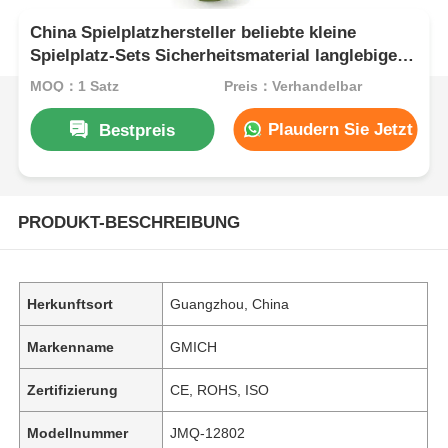
China Spielplatzhersteller beliebte kleine
Spielplatz-Sets Sicherheitsmaterial langlebige
Plastikrutsche Spaß Spielzeug für Kinder
MOQ：1 Satz
Preis：Verhandelbar
Plaudern Sie Jetzt
Bestpreis
PRODUKT-BESCHREIBUNG
Herkunftsort
Guangzhou, China
Markenname
GMICH
Zertifizierung
CE, ROHS, ISO
Modellnummer
JMQ-12802