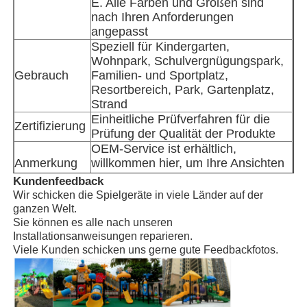
E. Alle Farben und Größen sind
nach Ihren Anforderungen
angepasst
Wasserparkgestaltung
Speziell für Kindergarten,
Wohnpark, Schulvergnügungspark,
Gebrauch
Familien- und Sportplatz,
Spielplatz im Freien
Resortbereich, Park, Gartenplatz,
Strand
Einheitliche Prüfverfahren für die
Benutzerdefinierte Spielplatz-Slide
Zertifizierung
Prüfung der Qualität der Produkte
OEM-Service ist erhältlich,
Anmerkung
willkommen hier, um Ihre Ansichten
Kinder gleiten mit der Schaukel
darzulegen.
Kundenfeedback
Art der
Wir schicken die Spielgeräte in viele Länder auf der
Fabrik in Guangzhou, China
Gesellschaft
ganzen Welt.
Kleines Spielplatz-Set
Installationsanleitung, Techniker zur
Sie können es alle nach unseren
Einrichtung
Verfügung
Installationsanweisungen reparieren.
Viele Kunden schicken uns gerne gute Feedbackfotos.
Kinder Wasserrutsche
Benutzerdefinierte Wasserrutsche