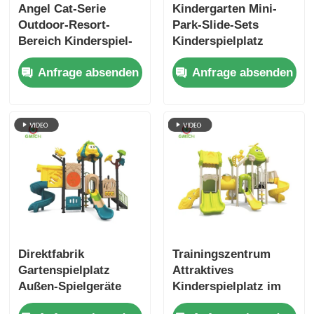
Angel Cat-Serie
Kindergarten Mini-
Outdoor-Resort-
Park-Slide-Sets
Bereich Kinderspiel-
Kinderspielplatz
Sets Outdoor-
Freude im Freien
Anfrage absenden
Anfrage absenden
Spielplatz
Spielausrüstung
Kinderspielzeug
Sicherheitsmaterial
Vergnügungspark-
Spielplatz Kinder
Rutschen zum
Verkauf
Direktfabrik
Trainingszentrum
Gartenspielplatz
Attraktives
Außen-Spielgeräte
Kinderspielplatz im
Spaß Spielzeug
Freien Rutschen-Sets