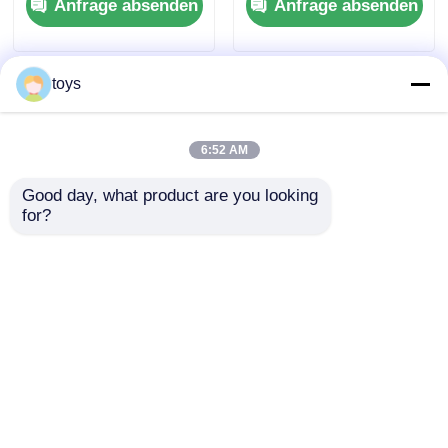
Anfrage absenden
Anfrage absenden
Kinder-Rutschen-Sets
Spielhaus China
Spielplatzfabrik
toys
6:52 AM
Good day, what product are you looking 
for?
PE-Board-
Kunststoff-Spielplatz
Kombinationsrutschen
Außen-Spielgeräte
Außen-Spielplatz-
Vergnügungspark
Ausrüstung Neues
Garten Spielzeug
Anfrage absenden
Anfrage absenden
Design Kinder-
gute Qualität Kinder-
Spielplatz-Sets zum
Rutschen-Sets zum
Verkauf
Verkauf
Startseite
Über uns
Kontakt
Desktop Site