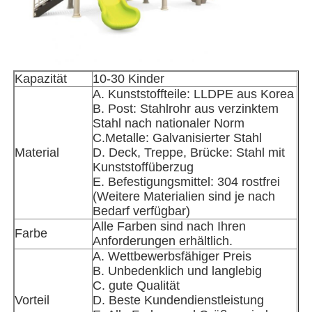
Werksbesichtigung
Kapazität
10-30 Kinder
Qualitätskontrolle
A. Kunststoffteile: LLDPE aus Korea
B. Post: Stahlrohr aus verzinktem
Stahl nach nationaler Norm
Kontakt mit uns
C.Metalle: Galvanisierter Stahl
Material
D. Deck, Treppe, Brücke: Stahl mit
Kunststoffüberzug
Neuigkeiten
E. Befestigungsmittel: 304 rostfrei
(Weitere Materialien sind je nach
Bedarf verfügbar)
Rechtssachen
Alle Farben sind nach Ihren
Farbe
Anforderungen erhältlich.
A. Wettbewerbsfähiger Preis
Bitte um ein Angebot
B. Unbedenklich und langlebig
C. gute Qualität
Vorteil
D. Beste Kundendienstleistung
Park-Spielplatzdesign