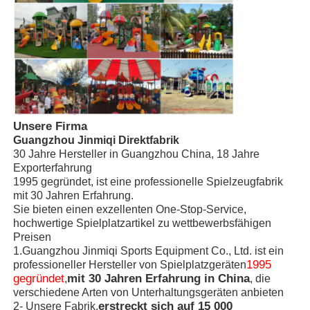
Große Wasserrutsche
Ausrüstung für Wasserparks
Seilspielplatz
Unsere Firma
Guangzhou Jinmiqi Direktfabrik
30 Jahre Hersteller in Guangzhou China, 18 Jahre
Holzspielplatzgeräte
Exporterfahrung
1995 gegründet, ist eine professionelle Spielzeugfabrik
mit 30 Jahren Erfahrung.
Sie bieten einen exzellenten One-Stop-Service,
hochwertige Spielplatzartikel zu wettbewerbsfähigen
Preisen
1.Guangzhou Jinmiqi Sports Equipment Co., Ltd. ist ein
1995
professioneller Hersteller von Spielplatzgeräten
gegründet
mit 30 Jahren Erfahrung in China
,
, die
verschiedene Arten von Unterhaltungsgeräten anbieten
erstreckt sich auf 15 000
2- Unsere Fabrik.