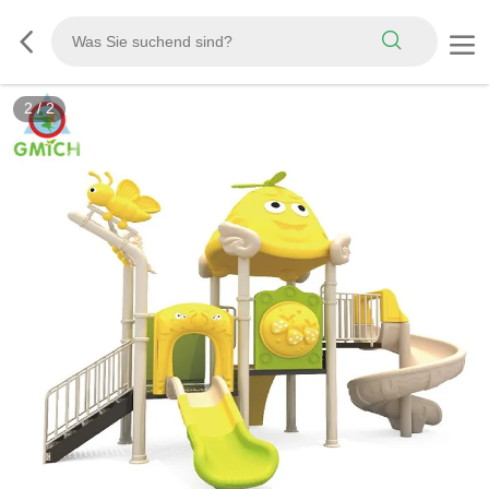
2
/
2