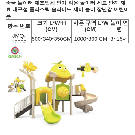
중국 놀이터 제조업체 인기 작은 놀이터 세트 안전 재
료 내구성 플라스틱 슬라이드 재미 놀이 장난감 어린이
용
크기 L*W*H
사용 구역 L*W
놀이 연
항목 번호
(CM)
(CM)
령
JMQ-
500*340*350CM
1000*800 CM
3~15세
12802
집
제품
우리 에 관한 것