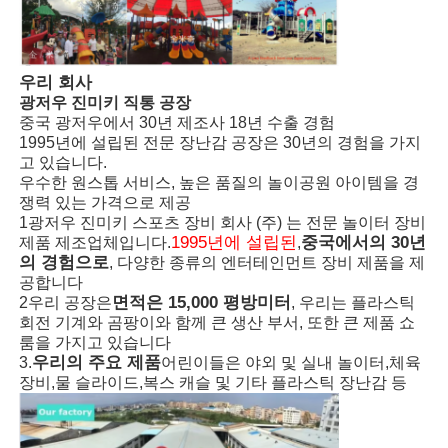
큰 물 슬라이드
우리 회사
광저우 진미키 직통 공장
워터파크 장비
중국 광저우에서 30년 제조사 18년 수출 경험
1995년에 설립된 전문 장난감 공장은 30년의 경험을 가지
고 있습니다.
로프 클라이밍 놀이터
우수한 원스톱 서비스, 높은 품질의 놀이공원 아이템을 경
쟁력 있는 가격으로 제공
1광저우 진미키 스포츠 장비 회사 (주) 는 전문 놀이터 장비
목재 놀이터 장비
1995년에 설립된
중국에서의 30년
제품 제조업체입니다.
,
의 경험으로
, 다양한 종류의 엔터테인먼트 장비 제품을 제
공합니다
면적은 15,000 평방미터
2우리 공장은
, 우리는 플라스틱
회전 기계와 곰팡이와 함께 큰 생산 부서, 또한 큰 제품 쇼
룸을 가지고 있습니다
우리의 주요 제품
3.
어린이들은 야외 및 실내 놀이터,체육
장비,물 슬라이드,복스 캐슬 및 기타 플라스틱 장난감 등