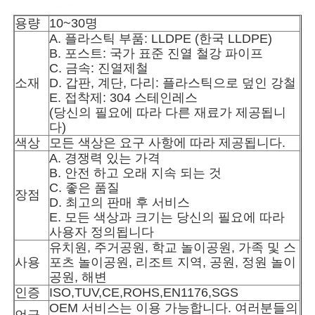
용량
10~30명
A. 플라스틱 부품: LLDPE (한국 LLDPE)
공장 투어
B. 포스트: 국가 표준 진열 철강 파이프
C. 금속: 진열제철
소재
D. 갑판, 계단, 다리: 플라스틱으로 덮인 강철
품질 관리
E. 접착제: 304 스테인레스
(당신의 필요에 따라 다른 재료가 제공됩니
다)
문의하기
색상
모든 색상은 요구 사항에 따라 제공됩니다.
A. 경쟁력 있는 가격
B. 안전 하고 오래 지속 되는 것
뉴스
C. 좋은 품질
장점
D. 최고의 판매 후 서비스
E. 모든 색상과 크기는 당신의 필요에 따라
사건
사용자 정의됩니다
유치원, 주거공원, 학교 놀이공원, 가족 및 스
사용
포츠 놀이공원, 리조트 지역, 공원, 정원 놀이
견적 요청
공원, 해변
인증
ISO,TUV,CE,ROHS,EN1176,SGS
OEM 서비스는 이용 가능합니다. 여러분들의
공원 놀이터 디자인
언급