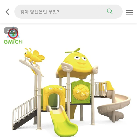
2
/
2