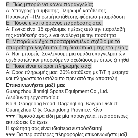
Ε: Πώς μπορώ να κάνω παραγγελία;
Α: Υπογραφή σύμβασης-Πληρωμή κατάθεσης-
Παραγωγή--Πληρωμή κατάθεσης-φόρτωση-παράδοση
Ε: Πόσος είναι ο χρόνος παράδοσής σας;
Α: Γενικά είναι 15 εργάσιμες ημέρες από την παραλαβή
της κατάθεσής σας. είναι ανάλογα με την ποσότητα
Ε: Μπορώ να έχω προσαρμοσμένο σχέδιο με το
απαραίτητο λογότυπο ή τη διατύπωση της εταιρείας;
Α: Ναι, μπορείς. Συλλέγουμε μια ομάδα επαγγελματιών
σχεδιαστών και μπορούμε να σχεδιάσουμε όπως ζητηθεί
Ε: Ποιοι είναι οι όροι πληρωμής σας;
Α: Όρος πληρωμής μας: 30% κατάθεση με T/T ή μετρητά
και πληρώστε το υπόλοιπο πριν από την αποστολή.
Επικοινωνήστε μαζί μας
Guangzhou Jinmiqi Sports Equipment Co., Ltd.
Διεύθυνση εργοστασίου:
No.9, Gangdong Road, Dagangling, Baiyun District,
Guangzhou City, Guangdong Province, Κίνα
♥♥♥ Περισσότερα είδη με μία παραγγελία, περισσότερες
εκπτώσεις θα έχετε.
Η ερώτησή σας είναι ιδιαίτερα ευπρόσδεκτη!
♥♥♥ Για περισσότερες πληροφορίες επικοινωνήστε μαζί