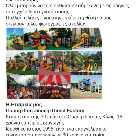
Τύπος
Όλοι μπορούν να το διορθώσουν σύμφωνα με τις οδηγίες
Εργοστάσιο στο Guangzhou, Κίνα
εταιρείας
του εγχειριδίου εγκατάστασης,
Μεγάλη υδρότρυπα
Πολλοί πελάτες είναι στην ευχάριστη θέση να μας
Εγχειρίδιο οδηγιών εγκατάστασης,
Εγκατάσταση
στείλουν καλές φωτογραφίες σχολίων.
Τεχνικός αποστολής είναι διαθέσιμος
Εξοπλισμός Πάρκου Νερού
Ανεβαστήρι παιδικής χαράς με σχοινιά
ξύλινος εξοπλισμός παιδικής χαράς
Η Εταιρεία μας
Guangzhou Jinmiqi Direct Factory
Κατασκευαστής 30 ετών στο Guangzhou της Κίνας, 18
χρόνια εμπειρίας εξαγωγής
Ιδρύθηκε το έτος 1995, είναι ένα επαγγελματικό
εργοστάσιο παιχνιδιών με 30 χρόνια εμπειρίας