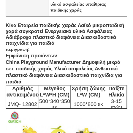
υλικό ασφαλείας υπαίθριας
παιδικής χαράς
Κίνα Εταιρεία παιδικής χαράς Λαϊκό μικροπαιδική
χαρά συγκροτεί Ενεργειακό υλικό Ασφάλειας
Αδιάβροχο πλαστικό διαφάνεια Διασκεδαστικά
παιχνίδια για παιδιά
περιγραφή:
Εμφάνιση προϊόντων
China Playground Manufacturer Δημοφιλή μικρά
σετ παιδικής χαράς Υλικό ασφαλείας Ανθεκτικό
πλαστικό διαφάνεια Διασκεδαστικά παιχνίδια για
παιδιά
Αριθμός
Μέγεθος
Χρήση ζώνης
Παίξτε
Σπίτι
αντικειμένου
L*W*H (CM)
L*W (CM)
Ηλικία
500*340*350
3-15
JMQ- 12802
1000*800 εκ
εκ
ετών
Προϊόντα
Σχετικά με εμάς