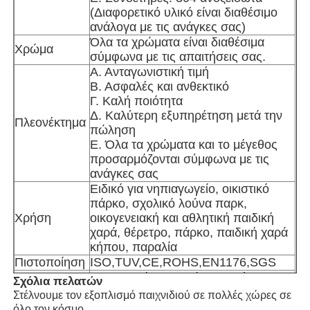
(Διαφορετικό υλικό είναι διαθέσιμο
ανάλογα με τις ανάγκες σας)
Σχεδιασμός νερού
Όλα τα χρώματα είναι διαθέσιμα
Χρώμα
σύμφωνα με τις απαιτήσεις σας.
Α. Ανταγωνιστική τιμή
Υπαίθρια παιδική χαρά
Β. Ασφαλές και ανθεκτικό
Γ. Καλή ποιότητα
Δ. Καλύτερη εξυπηρέτηση μετά την
Πλεονέκτημα
Προσαρμοσμένες διαφάνειες παιδικού χώρου
πώληση
Ε. Όλα τα χρώματα και το μέγεθος
προσαρμόζονται σύμφωνα με τις
Τα Παιδιά Γλιστρούν Με Κουνούπια
ανάγκες σας
Ειδικό για νηπιαγωγείο, οικιστικό
πάρκο, σχολικό λούνα παρκ,
Μικρό Πλατόπεδο Παιδιού
Χρήση
οικογενειακή και αθλητική παιδική
χαρά, θέρετρο, πάρκο, παιδική χαρά
κήπου, παραλία
Παιδική υδροκάτερος
Πιστοποίηση
ISO,TUV,CE,ROHS,EN1176,SGS
Η υπηρεσία OEM είναι διαθέσιμη,
Σχόλια πελατών
Παρατήρηση
καλώς ήρθατε εδώ για να εξηγήσετε
Στέλνουμε τον εξοπλισμό παιχνιδιού σε πολλές χώρες σε
Προσαρμοσμένη υδραγωγική διαφάνεια
τις απόψεις σας.
όλο τον κόσμο,