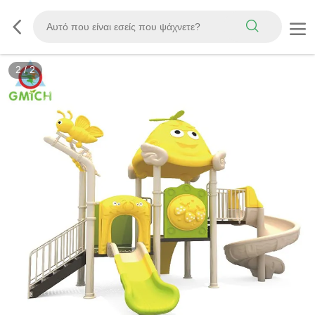
2
/
2