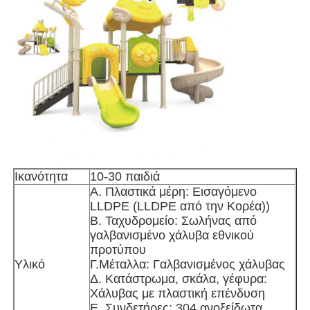
Επισκέψεις στο εργοστάσιο
Έλεγχος Ποιότητας
Επικοινωνήστε μαζί μας
Ειδήσεις
Ικανότητα
10-30 παιδιά
Α. Πλαστικά μέρη: Εισαγόμενο
LLDPE (LLDPE από την Κορέα))
Υποθέσεις
Β. Ταχυδρομείο: Σωλήνας από
γαλβανισμένο χάλυβα εθνικού
προτύπου
Ζητήστε Προσφορά
Υλικό
Γ.Μέταλλα: Γαλβανισμένος χάλυβας
Δ. Κατάστρωμα, σκάλα, γέφυρα:
Χάλυβας με πλαστική επένδυση
Σχεδιασμός παιδικού χώρου
Ε. Συνδετήρες: 304 ανοξείδωτα