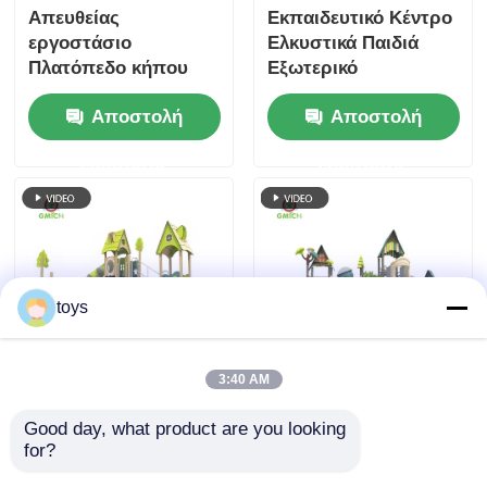
Απευθείας
Εκπαιδευτικό Κέντρο
εργοστάσιο
Ελκυστικά Παιδιά
Πλατόπεδο κήπου
Εξωτερικό
Εξωτερικό εξοπλισμό
Πλατόπεδο Σλάιντ
Αποστολή
Αποστολή
παιχνιδιού
Σετ Παιχνιδιών
Διασκέδασης
Παιχνιδιακό Σπίτι
ερώτησης
ερώτησης
Παιχνίδια παιδιών
Κίνα Εργοστάσιο
Συγκροτήματα
Παιχνιδιών
διαφάνειας
toys
3:40 AM
Πωλούνται νέοι
Πλαστική παιδική
σχεδιασμοί παιδικών
χαρά Εξωτερικό
Good day, what product are you looking 
παιδικών χώρων
εξοπλισμό
for?
διασκέδασης Πάρκο