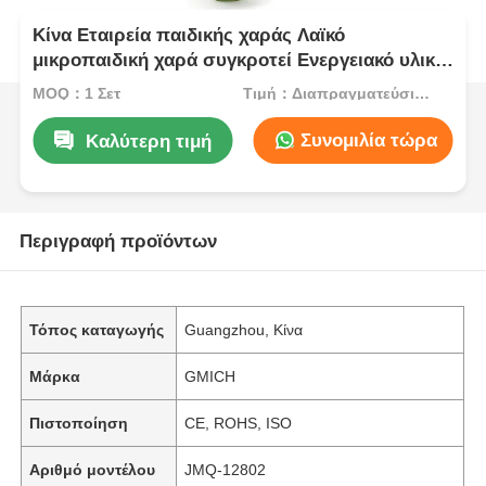
Κίνα Εταιρεία παιδικής χαράς Λαϊκό
μικροπαιδική χαρά συγκροτεί Ενεργειακό υλικό
Ασφάλειας Αδιάβροχο πλαστικό διαφάνεια
MOQ：1 Σετ
Τιμή：Διαπραγματεύσιμος
Διασκεδαστικά παιχνίδια για παιδιά
Συνομιλία τώρα
Καλύτερη τιμή
Περιγραφή προϊόντων
Τόπος καταγωγής
Guangzhou, Κίνα
Μάρκα
GMICH
Πιστοποίηση
CE, ROHS, ISO
Αριθμό μοντέλου
JMQ-12802