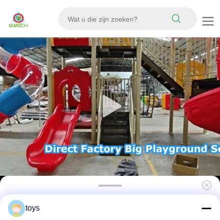
Guangzhou Jinmiqi Speeltuinfabrikant
toys
Kleurrijk thema-attractiediasets