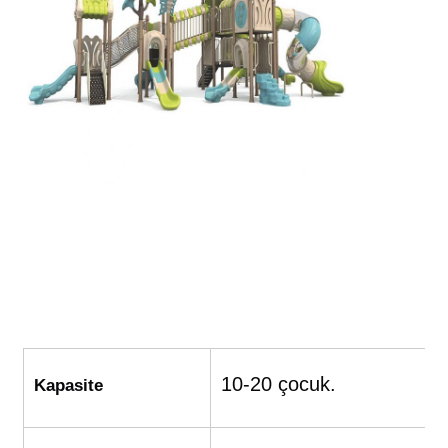
Büyük Su Kayması
Su Parkı Ekipmanları
İp tırmanma oyun alanı
Ahşap Oyun Alanı Ekipmanı
10-20 çocuk.
Kapasite