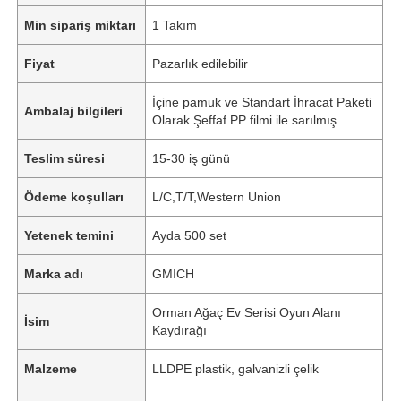
Min sipariş miktarı
1 Takım
Fiyat
Pazarlık edilebilir
İçine pamuk ve Standart İhracat Paketi
Ambalaj bilgileri
Olarak Şeffaf PP filmi ile sarılmış
Teslim süresi
15-30 iş günü
Ödeme koşulları
L/C,T/T,Western Union
Yetenek temini
Ayda 500 set
Marka adı
GMICH
Orman Ağaç Ev Serisi Oyun Alanı
İsim
Kaydırağı
Malzeme
LLDPE plastik, galvanizli çelik