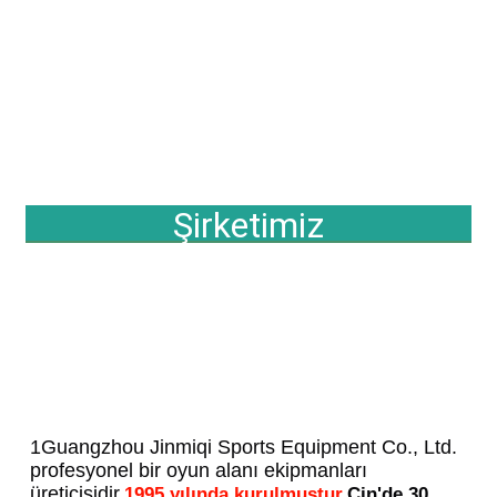
Şirketimiz
1Guangzhou Jinmiqi Sports Equipment Co., Ltd. 
profesyonel bir oyun alanı ekipmanları 
üreticisidir.
1995 yılında kurulmuştur.
Çin'de 30 