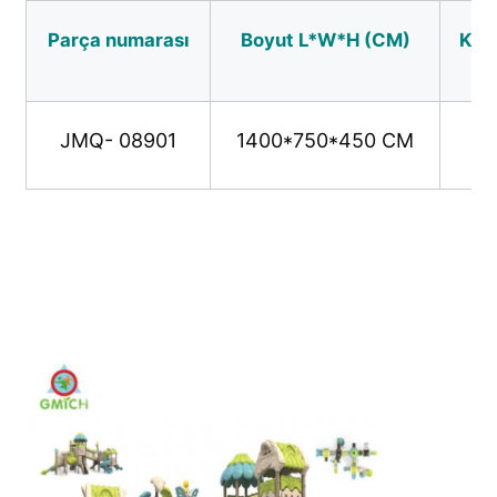
Parça numarası
Boyut L*W*H (CM)
Kull
Su parkı tasarımı
Açık Oyun Alanı
JMQ- 08901
1400*750*450 CM
Özel Oyun Alanı Slaytları
Çocuklar Salıncakla Kayar
Küçük Oyun Alanı
Çocuk Su Kaydırması
Özel Su Kaydırması