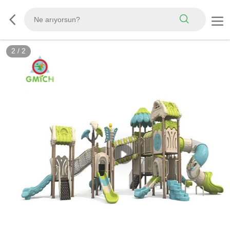
2
/
2