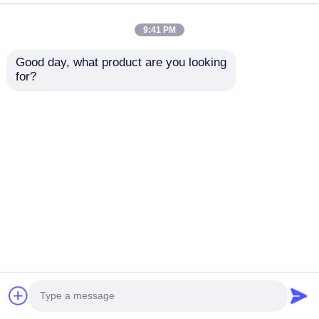
9:41 PM
Good day, what product are you looking 
for?
Avrupa Birliği
OEM Servisi Oyun
Standartı Dış Büyük
Alanı Üreticisi Yeni
Oyun Alanı
Tasarım Eğlence
Kaydırıcılar
Eğlence Ekipmanı
Talep Gönder
Talep Gönder
Profesyonel Üretici
Park Kaydırma Setleri
Dış Oyun Ekipmanı
Anaokulu için Uygun
Çocuk Park
Oyuncakları