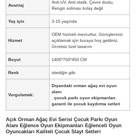
Anti-UV, Anti-statik, Çevre dostu,
Avantaj
Rengin solması kolay değil
Yaş için
3-15 yaşında
OEM hizmeti mevcuttur, Görüşlerinizi
Hizmet
açıklamak için buraya hoş geldiniz,
Ücretsiz özel tasarım
Boyut
1400*750*450 CM
Renk
istediğin gibi
Dışarıdaki orman ağaç evi oyun
alanı
Vurgulamak:
,
çocuk parkı oyun ekipmanları
,
garanti ile çocuk kaydırma setleri
Açık Orman Ağaç Evi Serisi Çocuk Parkı Oyun
Alanı Eğlence Oyun Ekipmanları Eğlenceli Oyun
Oyuncakları Kaliteli Çocuk Slayt Setleri