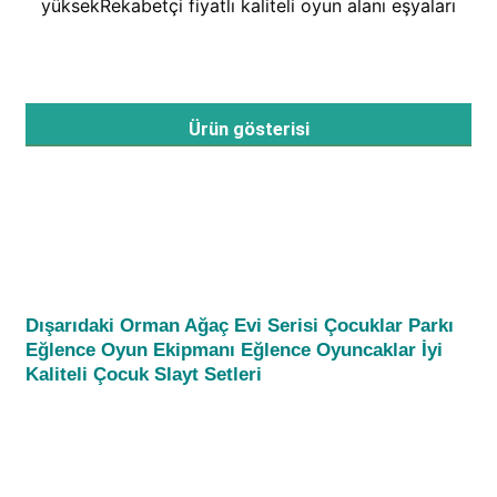
yüksek
Rekabetçi fiyatlı kaliteli oyun alanı eşyaları
Fabrika turu
Ürün gösterisi
Kalite Kontrol
Bize Ulaşın
Haberler
Dışarıdaki Orman Ağaç Evi Serisi Çocuklar Parkı 
Davalar
Eğlence Oyun Ekipmanı Eğlence Oyuncaklar İyi 
Kaliteli Çocuk Slayt Setleri
Teklif Alın
Park Oyun Alanı Tasarımı