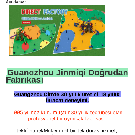
Açıklama:
Guangzhou Jinmiqi Doğrudan
Fabrikası
Guangzhou Çin'de 30 yıllık üretici, 18 yıllık 
Evde
ihracat deneyimi.
1995 yılında kurulmuştur.
30 yıllık tecrübesi olan 
Ürünler
profesyonel bir oyuncak fabrikası.
teklif etmek
Mükemmel bir tek durak.
hizmet, 
Bizim Hakkımızda