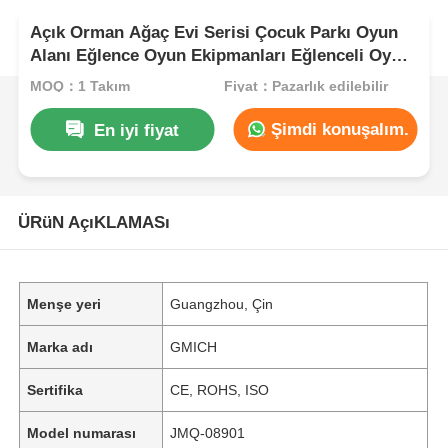
Açık Orman Ağaç Evi Serisi Çocuk Parkı Oyun
Alanı Eğlence Oyun Ekipmanları Eğlenceli Oyun
Oyuncakları Kaliteli Çocuk Slayt Setleri
MOQ：1 Takım
Fiyat：Pazarlık edilebilir
Şimdi konuşalım.
En iyi fiyat
ÜRüN AçıKLAMASı
Menşe yeri
Guangzhou, Çin
Marka adı
GMICH
Sertifika
CE, ROHS, ISO
Model numarası
JMQ-08901