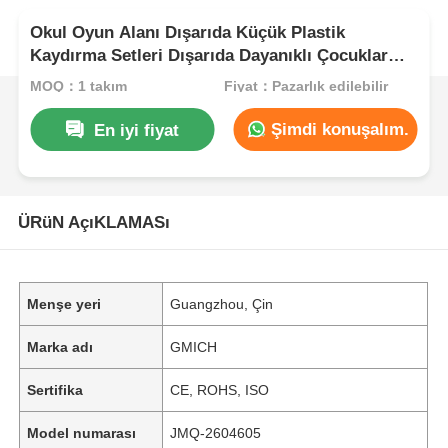
Okul Oyun Alanı Dışarıda Küçük Plastik
Kaydırma Setleri Dışarıda Dayanıklı Çocuklar
Parkı Eğlence Oyun Ekipmanı Profesyonel Oyun
MOQ：1 takım
Fiyat：Pazarlık edilebilir
Alanı Üreticisi
Şimdi konuşalım.
En iyi fiyat
ÜRüN AçıKLAMASı
Menşe yeri
Guangzhou, Çin
Marka adı
GMICH
Sertifika
CE, ROHS, ISO
Model numarası
JMQ-2604605