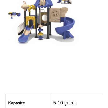
Büyük Su Kayması
Su Parkı Ekipmanları
İp tırmanma oyun alanı
Ahşap Oyun Alanı Ekipmanı
5-10 çocuk
Kapasite