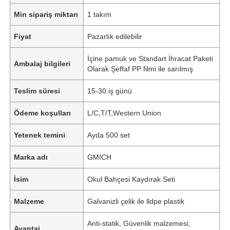
Min sipariş miktarı
1 takım
Fiyat
Pazarlık edilebilir
İçine pamuk ve Standart İhracat Paketi
Ambalaj bilgileri
Olarak Şeffaf PP filmi ile sarılmış
Teslim süresi
15-30 iş günü
Ödeme koşulları
L/C,T/T,Western Union
Yetenek temini
Ayda 500 set
Marka adı
GMICH
İsim
Okul Bahçesi Kaydırak Seti
Malzeme
Galvanizli çelik ile lldpe plastik
Anti-statik, Güvenlik malzemesi,
Avantaj