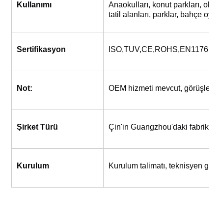
Kullanımı
Anaokulları, konut parkları, okul 
tatil alanları, parklar, bahçe oyun
Sertifikasyon
ISO,TUV,CE,ROHS,EN1176,S
Not:
OEM hizmeti mevcut, görüşlerini
Şirket Türü
Çin'in Guangzhou'daki fabrika
Kurulum
Kurulum talimatı, teknisyen gönd