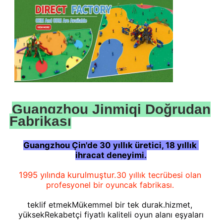
Guangzhou Jinmiqi Doğrudan
Fabrikası
Guangzhou Çin'de 30 yıllık üretici, 18 yıllık 
ihracat deneyimi.
Evde
1995 yılında kurulmuştur.
30 yıllık tecrübesi olan 
profesyonel bir oyuncak fabrikası.
Ürünler
teklif etmek
Mükemmel bir tek durak.
hizmet, 
yüksek
Rekabetçi fiyatlı kaliteli oyun alanı eşyaları
Bizim Hakkımızda