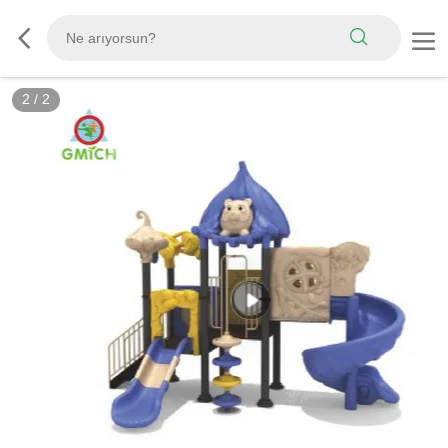
2
/
2