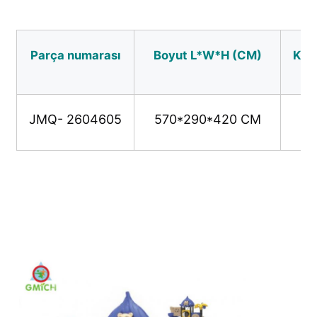
Su parkı tasarımı
Parça numarası
Boyut L*W*H (CM)
Kull
Açık Oyun Alanı
JMQ- 2604605
570*290*420 CM
Özel Oyun Alanı Slaytları
Çocuklar Salıncakla Kayar
Küçük Oyun Alanı
Çocuk Su Kaydırması
Özel Su Kaydırması