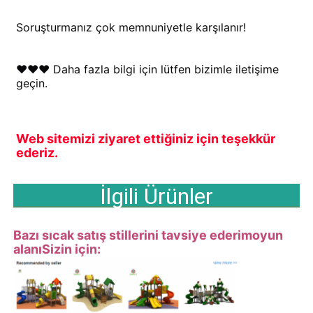
Soruşturmanız çok memnuniyetle karşılanır!
♥♥♥ Daha fazla bilgi için lütfen bizimle iletişime 
geçin.
Web sitemizi ziyaret ettiğiniz için teşekkür 
ederiz.
İlgili Ürünler
Bazı sıcak satış stillerini tavsiye ederim
oyun
alanı
Sizin için: